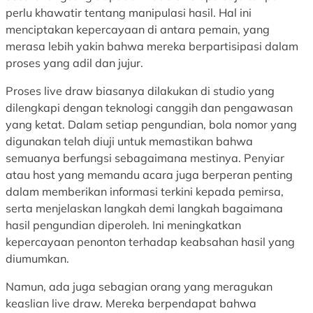
perlu khawatir tentang manipulasi hasil. Hal ini
menciptakan kepercayaan di antara pemain, yang
merasa lebih yakin bahwa mereka berpartisipasi dalam
proses yang adil dan jujur.
Proses live draw biasanya dilakukan di studio yang
dilengkapi dengan teknologi canggih dan pengawasan
yang ketat. Dalam setiap pengundian, bola nomor yang
digunakan telah diuji untuk memastikan bahwa
semuanya berfungsi sebagaimana mestinya. Penyiar
atau host yang memandu acara juga berperan penting
dalam memberikan informasi terkini kepada pemirsa,
serta menjelaskan langkah demi langkah bagaimana
hasil pengundian diperoleh. Ini meningkatkan
kepercayaan penonton terhadap keabsahan hasil yang
diumumkan.
Namun, ada juga sebagian orang yang meragukan
keaslian live draw. Mereka berpendapat bahwa