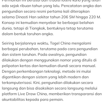
ada sejak ribuan tahun yang lalu. Pencatatan angka dan
pengundian secara resmi pertama kali diterapkan
selama Dinasti Han sekitar tahun 206 SM hingga 220 M.
Konsep ini kemudian menyebar ke berbagai belahan
dunia, tetapi di Tiongkok, bentuknya tetap terutama
dalam bentuk taruhan angka.
Seiring berjalannya waktu, Togel China mengalami
berbagai perubahan, terutama pada cara pengundian
dan sistem taruhan. Pada awalnya, pengundian
dilakukan dengan menggunakan nomor yang ditulis di
pelipatan kertas dan kemudian diundi secara manual.
Dengan perkembangan teknologi, metode ini mulai
digantikan dengan sistem yang lebih modern dan
terkomputerisasi. Kini, pengundian dilakukan secara
langsung dan bisa disaksikan secara langsung melalui
platform Live Draw China, memberikan transparansi dan
akuntabilitas kepada para pemain.