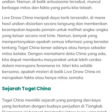
undian. Namun, di balik antusiasme tersebut, muncul
berbagai mitos dan fakta yang perlu kita telaah.
Live Draw China menjadi daya tarik tersendiri, di mana
hasil undian disiarkan secara langsung dan memberikan
kesempatan kepada pemain untuk melihat angka-angka
yang keluar secara real time. Namun, banyak yang
mempertanyakan apakah semua informasi yang beredar
tentang Togel China benar adanya atau hanya sekadar
mitos belaka. Dengan memahami data China yang ada,
kita dapat membantu masyarakat untuk lebih cerdas
dalam merespons fenomena ini. Mari kita selidiki
bersama, apakah misteri di balik Live Draw China ini
merupakan fakta atau hanya mitos semata.
Sejarah Togel China
Togel China memiliki sejarah yang panjang dan kaya
yang berkaitan dengan budaya perjudian di Tiongkok.
Permainan ini berasal dari tradisi lotere kuno yang telah