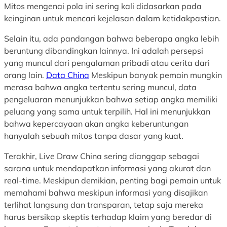
Mitos mengenai pola ini sering kali didasarkan pada
keinginan untuk mencari kejelasan dalam ketidakpastian.
Selain itu, ada pandangan bahwa beberapa angka lebih
beruntung dibandingkan lainnya. Ini adalah persepsi
yang muncul dari pengalaman pribadi atau cerita dari
orang lain.
Data China
Meskipun banyak pemain mungkin
merasa bahwa angka tertentu sering muncul, data
pengeluaran menunjukkan bahwa setiap angka memiliki
peluang yang sama untuk terpilih. Hal ini menunjukkan
bahwa kepercayaan akan angka keberuntungan
hanyalah sebuah mitos tanpa dasar yang kuat.
Terakhir, Live Draw China sering dianggap sebagai
sarana untuk mendapatkan informasi yang akurat dan
real-time. Meskipun demikian, penting bagi pemain untuk
memahami bahwa meskipun informasi yang disajikan
terlihat langsung dan transparan, tetap saja mereka
harus bersikap skeptis terhadap klaim yang beredar di