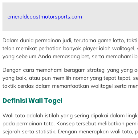
Skip
to
emeraldcoastmotorsports.com
content
Dalam dunia permainan judi, terutama game lotto, tak
telah memikat perhatian banyak player ialah walitogel, s
yang sebelum Anda memasang bet, serta memahami ba
Dengan cara memahami beragam strategi yang yang ada d
yang baik, atau pun memilih nomor yang tepat tepat, 
taktik cerdas dalam memanfaatkan walitogel serta me
Definisi Wali Togel
Wali toto adalah istilah yang sering dipakai dalam l
pada permainan toto. Konsep tersebut melibatkan pem
sejarah serta statistik. Dengan menerapkan wali tot