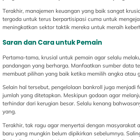
Terakhir, manajemen keuangan yang baik sangat krusia
tergoda untuk terus berpartisipasi cuma untuk mengeja
meningkatkan sektor taktik mereka untuk meraih keberh
Saran dan Cara untuk Pemain
Pertama-tama, krusial untuk pemain agar selalu melak
pandangan yang berharga. Manfaatkan sumber data terp
membuat pilihan yang baik ketika memilih angka atau
Selain hal tersebut, pengelolaan bankroll juga menjadi 
jumlah yang ditetapkan. Meskipun godaan agar melanj
terhindar dari kerugian besar. Selalu kenang bahwas
yang.
Terakhir, tak ragu agar menyertai dengan masyarakat
baru yang mungkin belum dipikirkan sebelumnya. Sal