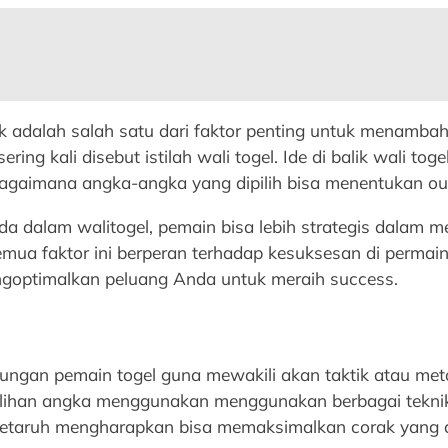
tik adalah salah satu dari faktor penting untuk menam
ering kali disebut istilah wali togel. Ide di balik wali t
gaimana angka-angka yang dipilih bisa menentukan ou
alam walitogel, pemain bisa lebih strategis dalam meng
semua faktor ini berperan terhadap kesuksesan di perm
ngoptimalkan peluang Anda untuk meraih success.
ingkungan pemain togel guna mewakili akan taktik atau 
ilihan angka menggunakan menggunakan berbagai teknik,
o, petaruh mengharapkan bisa memaksimalkan corak yan