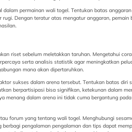
l dalam permainan wali togel. Tentukan batas anggaran 
r rugi. Dengan teratur atas mengatur anggaran, pemain 
asilan.
ukan riset sebelum meletakkan taruhan. Mengetahui cora
ercaya serta analisis statistik agar meningkatkan pe
 gabungan mana akan dipertaruhkan.
faktor sukses dalam arena tersebut. Tentukan batas diri s
utkan berpartisipasi bisa signifikan, ketekunan dalam
anya menang dalam arena ini tidak cuma bergantung pad
 atau forum yang tentang wali togel. Menghubungi sesa
ing berbagi pengalaman pengalaman dan tips dapat mem