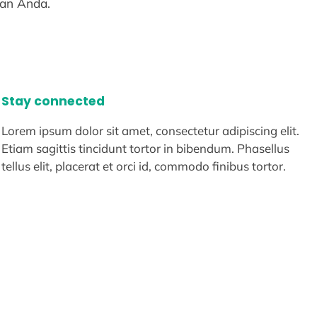
gan Anda.
Stay connected
Lorem ipsum dolor sit amet, consectetur adipiscing elit.
Etiam sagittis tincidunt tortor in bibendum. Phasellus
tellus elit, placerat et orci id, commodo finibus tortor.