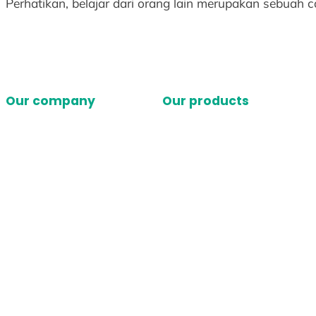
Perhatikan, belajar dari orang lain merupakan sebua
Our company
Our products