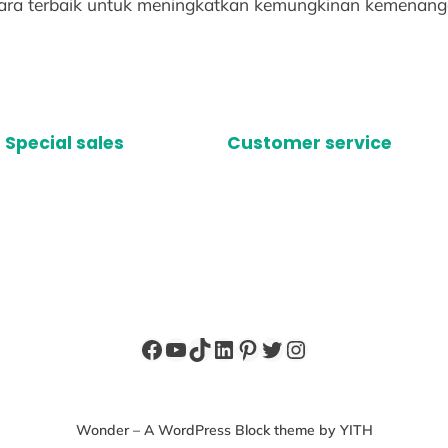
h cara terbaik untuk meningkatkan kemungkinan kemenan
Special sales
Customer service
Facebook
YouTube
TikTok
LinkedIn
Pinterest
Twitter
Instagram
Wonder – A WordPress Block theme by YITH