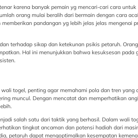
adi tenar karena banyak pemain yg mencari-cari cara u
mlah orang mulai beralih dari bermain dengan cara acak
n memberikan pandangan yg lebih jelas jelas mengenai p
n dan terhadap sikap dan ketekunan psikis petaruh. Oran
ditempatkan. Hal ini menunjukkan bahwa kesuksesan pad
sisten.
i togel, penting agar memahami pola dan tren yang ad
ing muncul. Dengan mencatat dan memperhatikan angka
ebih.
jadi salah satu dari taktik yang berhasil. Dalam wali tog
rhatikan tingkat ancaman dan potensi hadiah dari masin
sedia, petaruh dapat mengoptimalkan kesempatan kemen