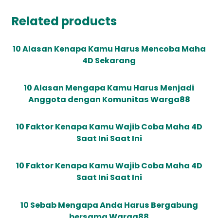
Related products
10 Alasan Kenapa Kamu Harus Mencoba Maha
4D Sekarang
10 Alasan Mengapa Kamu Harus Menjadi
Anggota dengan Komunitas Warga88
10 Faktor Kenapa Kamu Wajib Coba Maha 4D
Saat Ini Saat Ini
10 Faktor Kenapa Kamu Wajib Coba Maha 4D
Saat Ini Saat Ini
10 Sebab Mengapa Anda Harus Bergabung
bersama Warga88