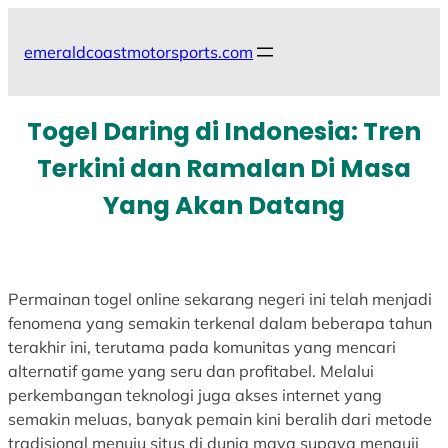
Skip
to
emeraldcoastmotorsports.com
content
Togel Daring di Indonesia: Tren
Terkini dan Ramalan Di Masa
Yang Akan Datang
Permainan togel online sekarang negeri ini telah menjadi
fenomena yang semakin terkenal dalam beberapa tahun
terakhir ini, terutama pada komunitas yang mencari
alternatif game yang seru dan profitabel. Melalui
perkembangan teknologi juga akses internet yang
semakin meluas, banyak pemain kini beralih dari metode
tradisional menuju situs di dunia maya supaya menguji