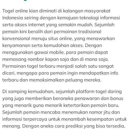
Togel online kian diminati di kalangan masyarakat
Indonesia seiring dengan kemajuan teknologi informasi
serta akses internet yang semakin mudah. Sejumlah
pemain kini beralih dari permainan tradisional
konvensional menuju situs online, yang menawarkan
kenyamanan serta kemudahan akses. Dengan
menggunakan gawai mobile, para pemain dapat
memasang nombor kapan saja dan di mana saja.
Permainan togel terbaru menjadi salah satu sangat
dicari, mengapa para pemain ingin mendapatkan info
terbaru dan memaksimalkan peluang mereka.
Di samping kemudahan, sejumlah platform togel daring
yang juga memberikan beraneka penawaran dan bonus
yang menarik guna menarik ketertarikan pemain baru.
Sejumlah pemain mencoba menemukan nomor jitu dan
informasi terpercaya untuk menambah kesempatan untuk
menang. Dengan aneka cara prediksi yang bisa tersedia,