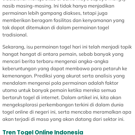
nasib masing-masing. Ini tidak hanya menjadikan
permainan lebih gampang diakses, tetapi juga
memberikan beragam fasilitas dan kenyamanan yang
tak dapat ditemukan di dalam permainan togel
tradisional.
Sekarang, isu permainan togel hari ini telah menjadi topik
hangat hangat di antara pemain, sebab banyak yang
mencari berita terbaru mengenai angka-angka
keberuntungan yang dapat membawa para petaruh ke
kemenangan. Prediksi yang akurat serta analisis yang
mendalam mengenai pola permainan adalah faktor
utama untuk banyak pemain ketika mereka semua
bertaruh togel di internet. Dalam artikel ini, kita akan
mengeksplorasi perkembangan terkini di dalam dunia
togel online di negeri ini, serta mencoba meramalkan apa
akan terjadi di masa yang akan datang dari sektor ini.
Tren Togel Online Indonesia