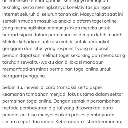
di Indonesia terlihat optimis, seiringnya kemajuan
teknologi serta meningkatnya konektivitas jaringan
internet seluruh di seluruh tanah air. Masyarakat saat ini
semakin mudah masuk ke aneka platform togel online,
yang memungkinkan memungkinkan mereka untuk
berpartisipasi dalam permainan ini dengan lebih mudah.
Melalui kehadiran aplikasi mobile untuk perangkat
genggam dan situs yang responsif yang responsif,
pemain dapatkan melihat togel sekarang dan memasang
taruhan sewaktu-waktu dan di lokasi manapun,
memanfaatkan minat permainan togel online untuk
beragam pengguna.
Selain itu, inovasi di cara transaksi serta aspek
keamanan tambahan menjadi fokus utama dalam sektor
permainan togel online. Dengan semakin pertambahan
metode pembayaran digital yang ditawarkan, para
pemain kini bisa menyelesaikan proses pembayaran
secara cepat dan aman. Keberadaan sistem keamanan,