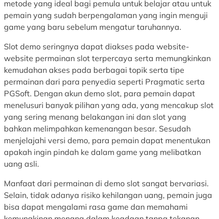
metode yang ideal bagi pemula untuk belajar atau untuk
pemain yang sudah berpengalaman yang ingin menguji
game yang baru sebelum mengatur taruhannya.
Slot demo seringnya dapat diakses pada website-
website permainan slot terpercaya serta memungkinkan
kemudahan akses pada berbagai topik serta tipe
permainan dari para penyedia seperti Pragmatic serta
PGSoft. Dengan akun demo slot, para pemain dapat
menelusuri banyak pilihan yang ada, yang mencakup slot
yang sering menang belakangan ini dan slot yang
bahkan melimpahkan kemenangan besar. Sesudah
menjelajahi versi demo, para pemain dapat menentukan
apakah ingin pindah ke dalam game yang melibatkan
uang asli.
Manfaat dari permainan di demo slot sangat bervariasi.
Selain, tidak adanya risiko kehilangan uang, pemain juga
bisa dapat mengalami rasa game dan memahami
kemungkinan menang dalam keadaan tanpa tekanan