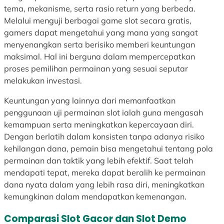
tema, mekanisme, serta rasio return yang berbeda.
Melalui menguji berbagai game slot secara gratis,
gamers dapat mengetahui yang mana yang sangat
menyenangkan serta berisiko memberi keuntungan
maksimal. Hal ini berguna dalam mempercepatkan
proses pemilihan permainan yang sesuai seputar
melakukan investasi.
Keuntungan yang lainnya dari memanfaatkan
penggunaan uji permainan slot ialah guna mengasah
kemampuan serta meningkatkan kepercayaan diri.
Dengan berlatih dalam konsisten tanpa adanya risiko
kehilangan dana, pemain bisa mengetahui tentang pola
permainan dan taktik yang lebih efektif. Saat telah
mendapati tepat, mereka dapat beralih ke permainan
dana nyata dalam yang lebih rasa diri, meningkatkan
kemungkinan dalam mendapatkan kemenangan.
Comparasi Slot Gacor dan Slot Demo