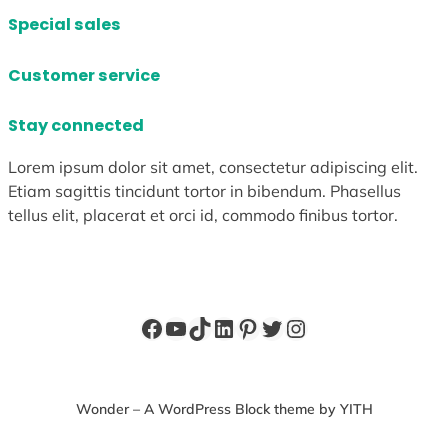
Special sales
Customer service
Stay connected
Lorem ipsum dolor sit amet, consectetur adipiscing elit.
Etiam sagittis tincidunt tortor in bibendum. Phasellus
tellus elit, placerat et orci id, commodo finibus tortor.
Facebook
YouTube
TikTok
LinkedIn
Pinterest
Twitter
Instagram
Wonder – A WordPress Block theme by YITH