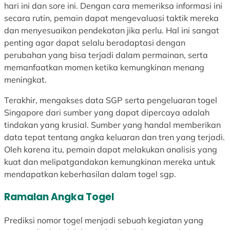
hari ini dan sore ini. Dengan cara memeriksa informasi ini
secara rutin, pemain dapat mengevaluasi taktik mereka
dan menyesuaikan pendekatan jika perlu. Hal ini sangat
penting agar dapat selalu beradaptasi dengan
perubahan yang bisa terjadi dalam permainan, serta
memanfaatkan momen ketika kemungkinan menang
meningkat.
Terakhir, mengakses data SGP serta pengeluaran togel
Singapore dari sumber yang dapat dipercaya adalah
tindakan yang krusial. Sumber yang handal memberikan
data tepat tentang angka keluaran dan tren yang terjadi.
Oleh karena itu, pemain dapat melakukan analisis yang
kuat dan melipatgandakan kemungkinan mereka untuk
mendapatkan keberhasilan dalam togel sgp.
Ramalan Angka Togel
Prediksi nomor togel menjadi sebuah kegiatan yang