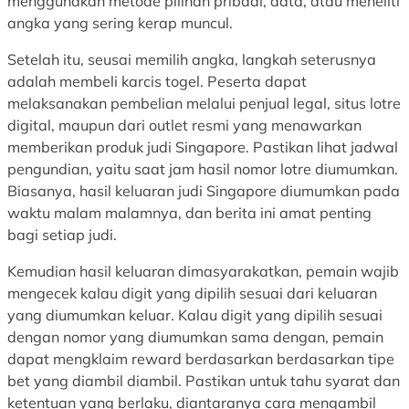
menggunakan metode pilihan pribadi, data, atau meneliti
angka yang sering kerap muncul.
Setelah itu, seusai memilih angka, langkah seterusnya
adalah membeli karcis togel. Peserta dapat
melaksanakan pembelian melalui penjual legal, situs lotre
digital, maupun dari outlet resmi yang menawarkan
memberikan produk judi Singapore. Pastikan lihat jadwal
pengundian, yaitu saat jam hasil nomor lotre diumumkan.
Biasanya, hasil keluaran judi Singapore diumumkan pada
waktu malam malamnya, dan berita ini amat penting
bagi setiap judi.
Kemudian hasil keluaran dimasyarakatkan, pemain wajib
mengecek kalau digit yang dipilih sesuai dari keluaran
yang diumumkan keluar. Kalau digit yang dipilih sesuai
dengan nomor yang diumumkan sama dengan, pemain
dapat mengklaim reward berdasarkan berdasarkan tipe
bet yang diambil diambil. Pastikan untuk tahu syarat dan
ketentuan yang berlaku, diantaranya cara mengambil