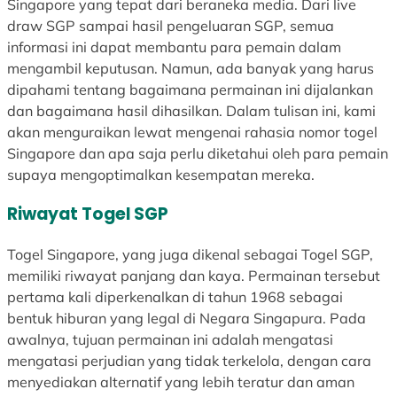
Singapore yang tepat dari beraneka media. Dari live
draw SGP sampai hasil pengeluaran SGP, semua
informasi ini dapat membantu para pemain dalam
mengambil keputusan. Namun, ada banyak yang harus
dipahami tentang bagaimana permainan ini dijalankan
dan bagaimana hasil dihasilkan. Dalam tulisan ini, kami
akan menguraikan lewat mengenai rahasia nomor togel
Singapore dan apa saja perlu diketahui oleh para pemain
supaya mengoptimalkan kesempatan mereka.
Riwayat Togel SGP
Togel Singapore, yang juga dikenal sebagai Togel SGP,
memiliki riwayat panjang dan kaya. Permainan tersebut
pertama kali diperkenalkan di tahun 1968 sebagai
bentuk hiburan yang legal di Negara Singapura. Pada
awalnya, tujuan permainan ini adalah mengatasi
mengatasi perjudian yang tidak terkelola, dengan cara
menyediakan alternatif yang lebih teratur dan aman