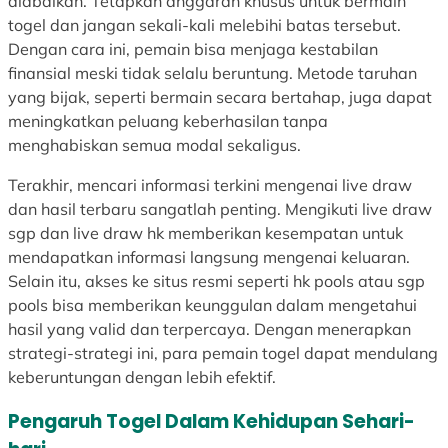
diabaikan. Tetapkan anggaran khusus untuk bermain
togel dan jangan sekali-kali melebihi batas tersebut.
Dengan cara ini, pemain bisa menjaga kestabilan
finansial meski tidak selalu beruntung. Metode taruhan
yang bijak, seperti bermain secara bertahap, juga dapat
meningkatkan peluang keberhasilan tanpa
menghabiskan semua modal sekaligus.
Terakhir, mencari informasi terkini mengenai live draw
dan hasil terbaru sangatlah penting. Mengikuti live draw
sgp dan live draw hk memberikan kesempatan untuk
mendapatkan informasi langsung mengenai keluaran.
Selain itu, akses ke situs resmi seperti hk pools atau sgp
pools bisa memberikan keunggulan dalam mengetahui
hasil yang valid dan terpercaya. Dengan menerapkan
strategi-strategi ini, para pemain togel dapat mendulang
keberuntungan dengan lebih efektif.
Pengaruh Togel Dalam Kehidupan Sehari-