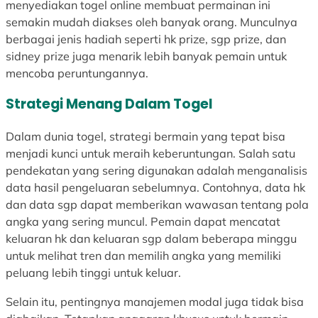
menyediakan togel online membuat permainan ini
semakin mudah diakses oleh banyak orang. Munculnya
berbagai jenis hadiah seperti hk prize, sgp prize, dan
sidney prize juga menarik lebih banyak pemain untuk
mencoba peruntungannya.
Strategi Menang Dalam Togel
Dalam dunia togel, strategi bermain yang tepat bisa
menjadi kunci untuk meraih keberuntungan. Salah satu
pendekatan yang sering digunakan adalah menganalisis
data hasil pengeluaran sebelumnya. Contohnya, data hk
dan data sgp dapat memberikan wawasan tentang pola
angka yang sering muncul. Pemain dapat mencatat
keluaran hk dan keluaran sgp dalam beberapa minggu
untuk melihat tren dan memilih angka yang memiliki
peluang lebih tinggi untuk keluar.
Selain itu, pentingnya manajemen modal juga tidak bisa