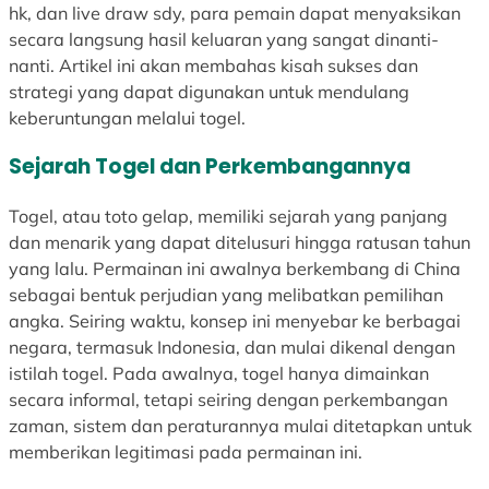
hk, dan live draw sdy, para pemain dapat menyaksikan
secara langsung hasil keluaran yang sangat dinanti-
nanti. Artikel ini akan membahas kisah sukses dan
strategi yang dapat digunakan untuk mendulang
keberuntungan melalui togel.
Sejarah Togel dan Perkembangannya
Togel, atau toto gelap, memiliki sejarah yang panjang
dan menarik yang dapat ditelusuri hingga ratusan tahun
yang lalu. Permainan ini awalnya berkembang di China
sebagai bentuk perjudian yang melibatkan pemilihan
angka. Seiring waktu, konsep ini menyebar ke berbagai
negara, termasuk Indonesia, dan mulai dikenal dengan
istilah togel. Pada awalnya, togel hanya dimainkan
secara informal, tetapi seiring dengan perkembangan
zaman, sistem dan peraturannya mulai ditetapkan untuk
memberikan legitimasi pada permainan ini.