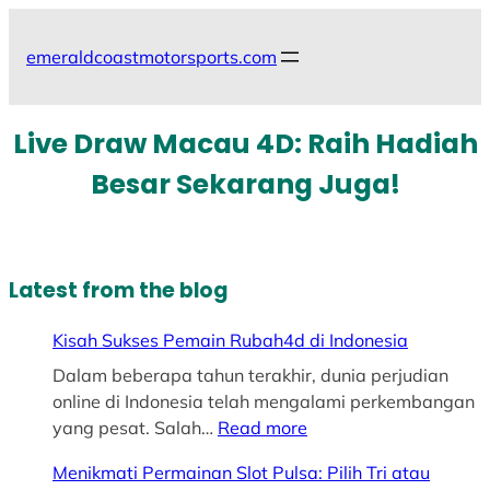
Skip
to
emeraldcoastmotorsports.com
content
Live Draw Macau 4D: Raih Hadiah
Besar Sekarang Juga!
Latest from the blog
Kisah Sukses Pemain Rubah4d di Indonesia
Dalam beberapa tahun terakhir, dunia perjudian
online di Indonesia telah mengalami perkembangan
:
yang pesat. Salah…
Read more
K
Menikmati Permainan Slot Pulsa: Pilih Tri atau
i