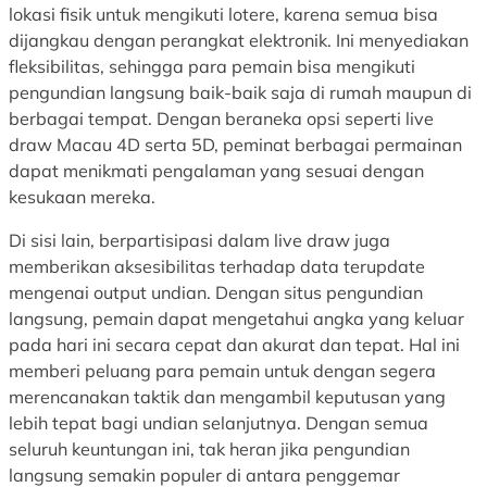
lokasi fisik untuk mengikuti lotere, karena semua bisa
dijangkau dengan perangkat elektronik. Ini menyediakan
fleksibilitas, sehingga para pemain bisa mengikuti
pengundian langsung baik-baik saja di rumah maupun di
berbagai tempat. Dengan beraneka opsi seperti live
draw Macau 4D serta 5D, peminat berbagai permainan
dapat menikmati pengalaman yang sesuai dengan
kesukaan mereka.
Di sisi lain, berpartisipasi dalam live draw juga
memberikan aksesibilitas terhadap data terupdate
mengenai output undian. Dengan situs pengundian
langsung, pemain dapat mengetahui angka yang keluar
pada hari ini secara cepat dan akurat dan tepat. Hal ini
memberi peluang para pemain untuk dengan segera
merencanakan taktik dan mengambil keputusan yang
lebih tepat bagi undian selanjutnya. Dengan semua
seluruh keuntungan ini, tak heran jika pengundian
langsung semakin populer di antara penggemar