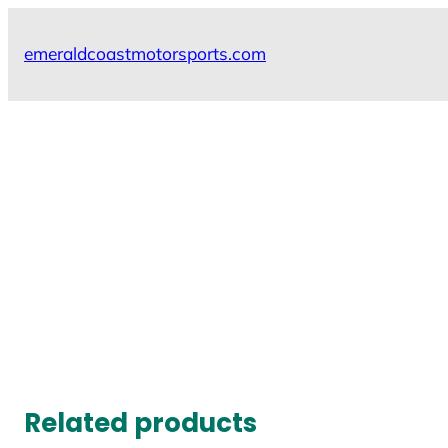
Skip
to
emeraldcoastmotorsports.com
content
Related products