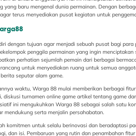
g yang baru mengenal dunia permainan. Dengan berbaga
agar terus menyediakan pusat kegiatan untuk penggemar
Warga88
iri dengan tujuan agar menjadi sebuah pusat bagi para 
ekelompok penggila permainan yang ingin menciptakan 
atkan perhatian sejumlah pemain dari berbagai bermac
 dirancang untuk menyediakan ruang untuk semua anggo
a berita seputar alam game.
lannya waktu, Warga 88 mulai memberikan berbagai fitu
i, diskusi turnamen online game artikel tentang game 
isiatif ini mengukuhkan Warga 88 sebagai salah satu ko
kar mendukung serta menjalin persahabatan.
h komitmen untuk selalu berinovasi dan beradaptasi p
ogi, dan isi. Pembaruan yang rutin dan penambahan fit