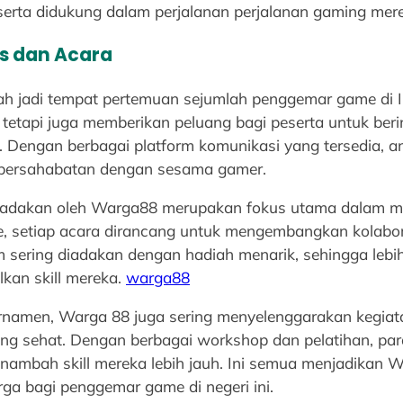
 serta didukung dalam perjalanan perjalanan gaming mer
s dan Acara
ah jadi tempat pertemuan sejumlah penggemar game di I
 tetapi juga memberikan peluang bagi peserta untuk beri
 Dengan berbagai platform komunikasi yang tersedia
ersahabatan dengan sesama gamer.
iadakan oleh Warga88 merupakan fokus utama dalam men
, setiap acara dirancang untuk mengembangkan kolaboras
sering diadakan dengan hadiah menarik, sehingga lebih b
kan skill mereka.
warga88
rnamen, Warga 88 juga sering menyelenggarakan kegiat
ng sehat. Dengan berbagai workshop dan pelatihan, para
ambah skill mereka lebih jauh. Ini semua menjadikan W
ga bagi penggemar game di negeri ini.