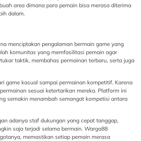
sebuah area dimana para pemain bisa merasa diterima
bih dalam.
guna menciptakan pengalaman bermain game yang
alah komunitas yang memfasilitasi pemain agar
rtukar taktik, membahas permainan terbaru, serta juga
ri game kasual sampai permainan kompetitif. Karena
ermainan sesuai ketertarikan mereka. Platform ini
ang semakin menambah semangat kompetisi antara
gan adanya staf dukungan yang cepat tanggap,
kin saja terjadi selama bermain. Warga88
ggotanya, memastikan setiap pemain merasa