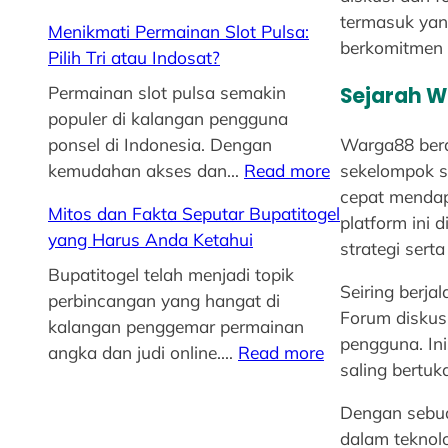
K
termasuk yan
Menikmati Permainan Slot Pulsa:
i
berkomitmen 
Pilih Tri atau Indosat?
s
a
Permainan slot pulsa semakin
Sejarah 
h
populer di kalangan pengguna
S
ponsel di Indonesia. Dengan
Warga88 berd
u
:
kemudahan akses dan…
Read more
sekelompok s
k
M
cepat mendap
Mitos dan Fakta Seputar Bupatitogel
s
e
platform ini
yang Harus Anda Ketahui
e
n
strategi sert
s
i
Bupatitogel telah menjadi topik
Seiring berja
P
k
perbincangan yang hangat di
Forum diskus
e
m
kalangan penggemar permainan
pengguna. In
m
a
:
angka dan judi online.…
Read more
saling bertu
a
t
M
i
i
i
Dengan sebua
n
P
t
dalam teknol