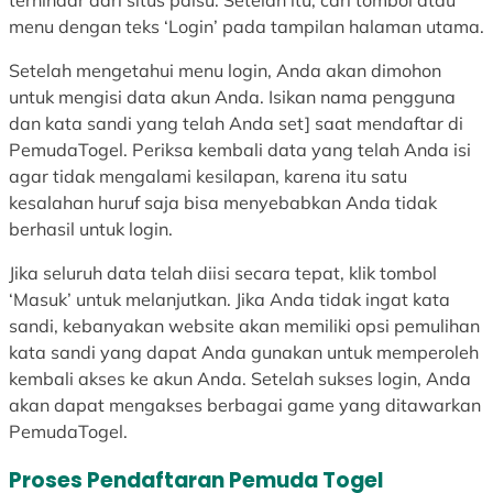
menu dengan teks ‘Login’ pada tampilan halaman utama.
Setelah mengetahui menu login, Anda akan dimohon
untuk mengisi data akun Anda. Isikan nama pengguna
dan kata sandi yang telah Anda set] saat mendaftar di
PemudaTogel. Periksa kembali data yang telah Anda isi
agar tidak mengalami kesilapan, karena itu satu
kesalahan huruf saja bisa menyebabkan Anda tidak
berhasil untuk login.
Jika seluruh data telah diisi secara tepat, klik tombol
‘Masuk’ untuk melanjutkan. Jika Anda tidak ingat kata
sandi, kebanyakan website akan memiliki opsi pemulihan
kata sandi yang dapat Anda gunakan untuk memperoleh
kembali akses ke akun Anda. Setelah sukses login, Anda
akan dapat mengakses berbagai game yang ditawarkan
PemudaTogel.
Proses Pendaftaran Pemuda Togel