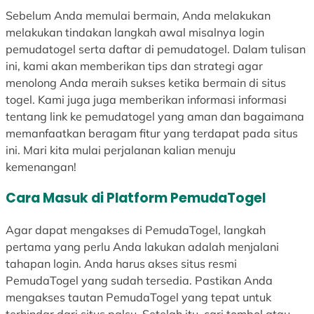
Sebelum Anda memulai bermain, Anda melakukan
melakukan tindakan langkah awal misalnya login
pemudatogel serta daftar di pemudatogel. Dalam tulisan
ini, kami akan memberikan tips dan strategi agar
menolong Anda meraih sukses ketika bermain di situs
togel. Kami juga juga memberikan informasi informasi
tentang link ke pemudatogel yang aman dan bagaimana
memanfaatkan beragam fitur yang terdapat pada situs
ini. Mari kita mulai perjalanan kalian menuju
kemenangan!
Cara Masuk di Platform PemudaTogel
Agar dapat mengakses di PemudaTogel, langkah
pertama yang perlu Anda lakukan adalah menjalani
tahapan login. Anda harus akses situs resmi
PemudaTogel yang sudah tersedia. Pastikan Anda
mengakses tautan PemudaTogel yang tepat untuk
terhindar dari situs palsu. Setelah itu, cari tombol atau