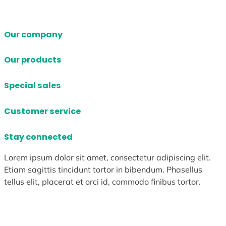
m
t
i
a
i
t
Our company
i
P
o
n
e
s
Our products
R
r
d
u
m
a
b
a
n
Special sales
a
i
F
h
n
a
Customer service
4
a
k
d
n
t
Stay connected
d
S
a
i
l
S
Lorem ipsum dolor sit amet, consectetur adipiscing elit.
I
o
e
Etiam sagittis tincidunt tortor in bibendum. Phasellus
n
t
p
tellus elit, placerat et orci id, commodo finibus tortor.
d
P
u
o
u
t
n
l
a