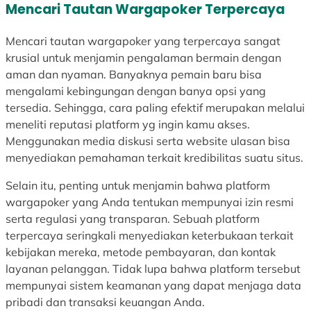
Mencari Tautan Wargapoker Terpercaya
Mencari tautan wargapoker yang terpercaya sangat
krusial untuk menjamin pengalaman bermain dengan
aman dan nyaman. Banyaknya pemain baru bisa
mengalami kebingungan dengan banya opsi yang
tersedia. Sehingga, cara paling efektif merupakan melalui
meneliti reputasi platform yg ingin kamu akses.
Menggunakan media diskusi serta website ulasan bisa
menyediakan pemahaman terkait kredibilitas suatu situs.
Selain itu, penting untuk menjamin bahwa platform
wargapoker yang Anda tentukan mempunyai izin resmi
serta regulasi yang transparan. Sebuah platform
terpercaya seringkali menyediakan keterbukaan terkait
kebijakan mereka, metode pembayaran, dan kontak
layanan pelanggan. Tidak lupa bahwa platform tersebut
mempunyai sistem keamanan yang dapat menjaga data
pribadi dan transaksi keuangan Anda.