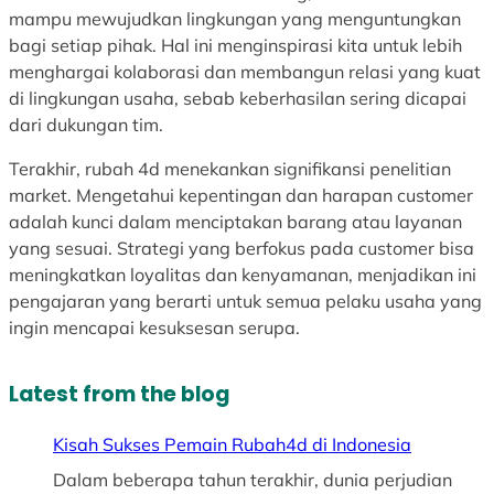
mampu mewujudkan lingkungan yang menguntungkan
bagi setiap pihak. Hal ini menginspirasi kita untuk lebih
menghargai kolaborasi dan membangun relasi yang kuat
di lingkungan usaha, sebab keberhasilan sering dicapai
dari dukungan tim.
Terakhir, rubah 4d menekankan signifikansi penelitian
market. Mengetahui kepentingan dan harapan customer
adalah kunci dalam menciptakan barang atau layanan
yang sesuai. Strategi yang berfokus pada customer bisa
meningkatkan loyalitas dan kenyamanan, menjadikan ini
pengajaran yang berarti untuk semua pelaku usaha yang
ingin mencapai kesuksesan serupa.
Latest from the blog
Kisah Sukses Pemain Rubah4d di Indonesia
Dalam beberapa tahun terakhir, dunia perjudian