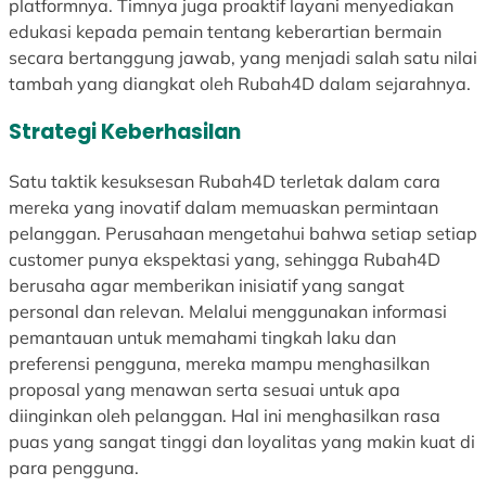
platformnya. Timnya juga proaktif layani menyediakan
edukasi kepada pemain tentang keberartian bermain
secara bertanggung jawab, yang menjadi salah satu nilai
tambah yang diangkat oleh Rubah4D dalam sejarahnya.
Strategi Keberhasilan
Satu taktik kesuksesan Rubah4D terletak dalam cara
mereka yang inovatif dalam memuaskan permintaan
pelanggan. Perusahaan mengetahui bahwa setiap setiap
customer punya ekspektasi yang, sehingga Rubah4D
berusaha agar memberikan inisiatif yang sangat
personal dan relevan. Melalui menggunakan informasi
pemantauan untuk memahami tingkah laku dan
preferensi pengguna, mereka mampu menghasilkan
proposal yang menawan serta sesuai untuk apa
diinginkan oleh pelanggan. Hal ini menghasilkan rasa
puas yang sangat tinggi dan loyalitas yang makin kuat di
para pengguna.