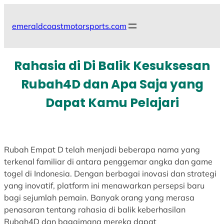
Skip
to
emeraldcoastmotorsports.com
content
Rahasia di Di Balik Kesuksesan
Rubah4D dan Apa Saja yang
Dapat Kamu Pelajari
Rubah Empat D telah menjadi beberapa nama yang
terkenal familiar di antara penggemar angka dan game
togel di Indonesia. Dengan berbagai inovasi dan strategi
yang inovatif, platform ini menawarkan persepsi baru
bagi sejumlah pemain. Banyak orang yang merasa
penasaran tentang rahasia di balik keberhasilan
Rubah4D dan bagaimana mereka dapat