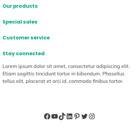
Our products
R
r
d
u
m
a
b
a
n
Special sales
a
i
F
h
n
a
Customer service
4
a
k
d
n
t
Stay connected
d
S
a
i
l
S
Lorem ipsum dolor sit amet, consectetur adipiscing elit.
I
o
e
Etiam sagittis tincidunt tortor in bibendum. Phasellus
n
t
p
tellus elit, placerat et orci id, commodo finibus tortor.
d
P
u
o
u
t
n
l
a
e
s
r
Facebook
YouTube
TikTok
LinkedIn
Pinterest
Twitter
Instagram
s
a
B
i
:
u
a
P
p