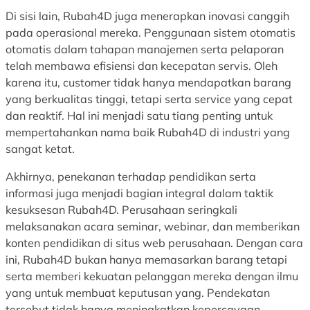
Di sisi lain, Rubah4D juga menerapkan inovasi canggih
pada operasional mereka. Penggunaan sistem otomatis
otomatis dalam tahapan manajemen serta pelaporan
telah membawa efisiensi dan kecepatan servis. Oleh
karena itu, customer tidak hanya mendapatkan barang
yang berkualitas tinggi, tetapi serta service yang cepat
dan reaktif. Hal ini menjadi satu tiang penting untuk
mempertahankan nama baik Rubah4D di industri yang
sangat ketat.
Akhirnya, penekanan terhadap pendidikan serta
informasi juga menjadi bagian integral dalam taktik
kesuksesan Rubah4D. Perusahaan seringkali
melaksanakan acara seminar, webinar, dan memberikan
konten pendidikan di situs web perusahaan. Dengan cara
ini, Rubah4D bukan hanya memasarkan barang tetapi
serta memberi kekuatan pelanggan mereka dengan ilmu
yang untuk membuat keputusan yang. Pendekatan
tersebut tidak hanya meningkatkan kepercayaan