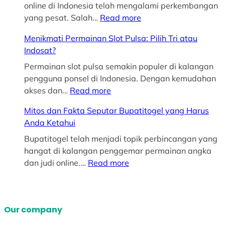
online di Indonesia telah mengalami perkembangan
:
yang pesat. Salah…
Read more
K
Menikmati Permainan Slot Pulsa: Pilih Tri atau
i
Indosat?
s
a
Permainan slot pulsa semakin populer di kalangan
h
pengguna ponsel di Indonesia. Dengan kemudahan
S
:
akses dan…
Read more
u
M
Mitos dan Fakta Seputar Bupatitogel yang Harus
k
e
Anda Ketahui
s
n
e
i
Bupatitogel telah menjadi topik perbincangan yang
s
k
hangat di kalangan penggemar permainan angka
P
m
:
dan judi online.…
Read more
e
a
M
m
t
i
a
i
t
Our company
i
P
o
n
e
s