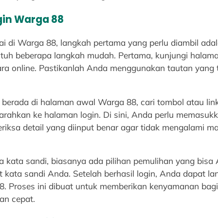
gin Warga 88
i di Warga 88, langkah pertama yang perlu diambil ada
tuh beberapa langkah mudah. Pertama, kunjungi halama
ra online. Pastikanlah Anda menggunakan tautan yang 
berada di halaman awal Warga 88, cari tombol atau link 
arahkan ke halaman login. Di sini, Anda perlu memasuk
Periksa detail yang diinput benar agar tidak mengalami
a kata sandi, biasanya ada pilihan pemulihan yang bisa 
 kata sandi Anda. Setelah berhasil login, Anda dapat l
8. Proses ini dibuat untuk memberikan kenyamanan ba
an cepat.