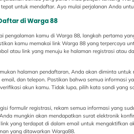
g tepat untuk mendaftar. Ayo mulai perjalanan Anda un
aftar di Warga 88
i pengalaman kamu di Warga 88, langkah pertama yang p
tikan kamu memakai link Warga 88 yang terpercaya unt
ombol atau link yang menuju ke halaman registrasi atau
mukan halaman pendaftaran, Anda akan diminta untuk mel
email, dan telepon. Pastikan bahwa semua informasi yan
verifikasi akun kamu. Tidak lupa, pilih kata sandi yan
si formulir registrasi, rekam semua informasi yang suda
Anda mungkin akan mendapatkan surat elektronik konfirm
 link yang terdapat di dalam email untuk mengaktifkan
anan yang ditawarkan Warga88.