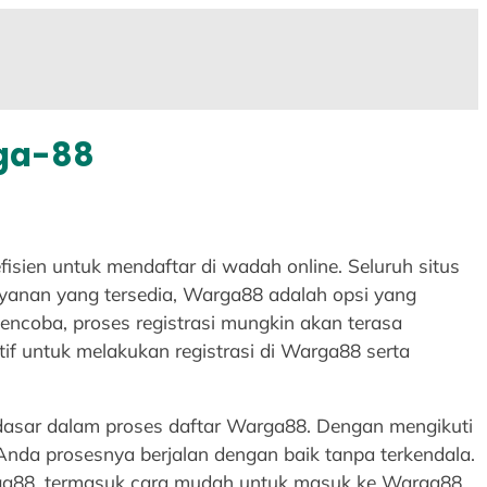
rga-88
 efisien untuk mendaftar di wadah online. Seluruh situs
yanan yang tersedia, Warga88 adalah opsi yang
encoba, proses registrasi mungkin akan terasa
tif untuk melakukan registrasi di Warga88 serta
asar dalam proses daftar Warga88. Dengan mengikuti
nda prosesnya berjalan dengan baik tanpa terkendala.
rga88, termasuk cara mudah untuk masuk ke Warga88