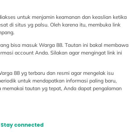
 diakses untuk menjamin keamanan dan keaslian ketika
sat di situs yg palsu. Oleh karena itu, membuka link
mpang.
yang bisa masuk Warga 88. Tautan ini bakal membawa
asi account Anda. Silakan agar mengingat link ini
arga 88 yg terbaru dan resmi agar mengelak isu
eriodik untuk mendapatkan informasi paling baru,
ara memakai tautan yg tepat, Anda dapat pengalaman
Stay connected