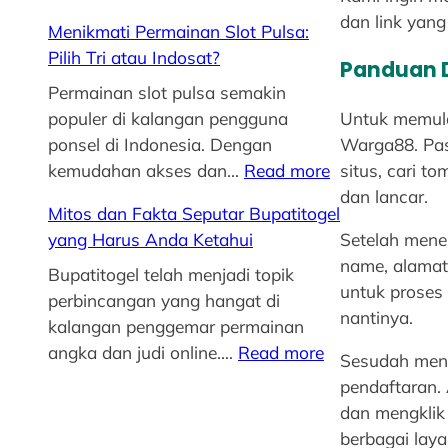
K
dan link yan
Menikmati Permainan Slot Pulsa:
i
Pilih Tri atau Indosat?
s
Panduan D
a
Permainan slot pulsa semakin
h
populer di kalangan pengguna
Untuk memula
S
ponsel di Indonesia. Dengan
Warga88. Pas
u
:
kemudahan akses dan…
Read more
situs, cari t
k
M
dan lancar.
Mitos dan Fakta Seputar Bupatitogel
s
e
yang Harus Anda Ketahui
Setelah mene
e
n
name, alamat 
s
i
Bupatitogel telah menjadi topik
untuk proses 
P
k
perbincangan yang hangat di
nantinya.
e
m
kalangan penggemar permainan
m
a
:
angka dan judi online.…
Read more
Sesudah mengi
a
t
M
pendaftaran. 
i
i
i
dan mengklik
n
P
t
berbagai lay