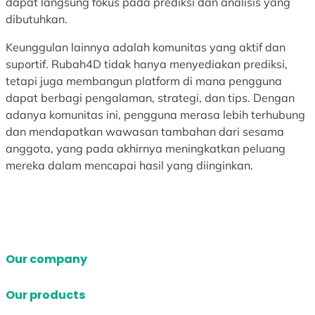
dapat langsung fokus pada prediksi dan analisis yang
dibutuhkan.
Keunggulan lainnya adalah komunitas yang aktif dan
suportif. Rubah4D tidak hanya menyediakan prediksi,
tetapi juga membangun platform di mana pengguna
dapat berbagi pengalaman, strategi, dan tips. Dengan
adanya komunitas ini, pengguna merasa lebih terhubung
dan mendapatkan wawasan tambahan dari sesama
anggota, yang pada akhirnya meningkatkan peluang
mereka dalam mencapai hasil yang diinginkan.
Our company
Our products