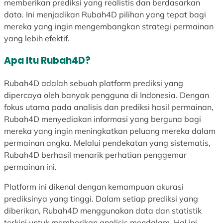
memberikan prediksi yang realistis dan berdasarkan
data. Ini menjadikan Rubah4D pilihan yang tepat bagi
mereka yang ingin mengembangkan strategi permainan
yang lebih efektif.
Apa Itu Rubah4D?
Rubah4D adalah sebuah platform prediksi yang
dipercaya oleh banyak pengguna di Indonesia. Dengan
fokus utama pada analisis dan prediksi hasil permainan,
Rubah4D menyediakan informasi yang berguna bagi
mereka yang ingin meningkatkan peluang mereka dalam
permainan angka. Melalui pendekatan yang sistematis,
Rubah4D berhasil menarik perhatian penggemar
permainan ini.
Platform ini dikenal dengan kemampuan akurasi
prediksinya yang tinggi. Dalam setiap prediksi yang
diberikan, Rubah4D menggunakan data dan statistik
terkini untuk memberikan analisis mendalam. Hal ini