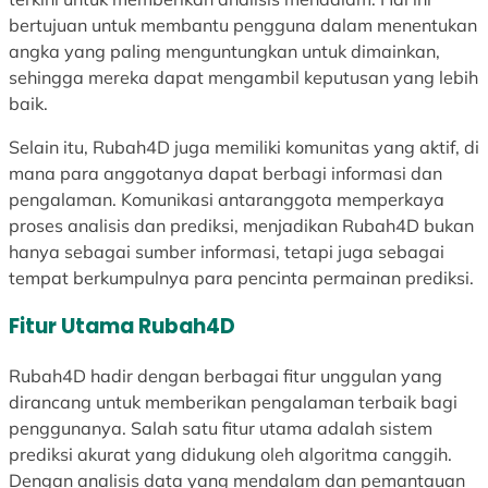
bertujuan untuk membantu pengguna dalam menentukan
angka yang paling menguntungkan untuk dimainkan,
sehingga mereka dapat mengambil keputusan yang lebih
baik.
Selain itu, Rubah4D juga memiliki komunitas yang aktif, di
mana para anggotanya dapat berbagi informasi dan
pengalaman. Komunikasi antaranggota memperkaya
proses analisis dan prediksi, menjadikan Rubah4D bukan
hanya sebagai sumber informasi, tetapi juga sebagai
tempat berkumpulnya para pencinta permainan prediksi.
Fitur Utama Rubah4D
Rubah4D hadir dengan berbagai fitur unggulan yang
dirancang untuk memberikan pengalaman terbaik bagi
penggunanya. Salah satu fitur utama adalah sistem
prediksi akurat yang didukung oleh algoritma canggih.
Dengan analisis data yang mendalam dan pemantauan