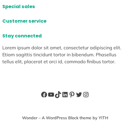
Special sales
Customer service
Stay connected
Lorem ipsum dolor sit amet, consectetur adipiscing elit.
Etiam sagittis tincidunt tortor in bibendum. Phasellus
tellus elit, placerat et orci id, commodo finibus tortor.
Facebook
YouTube
TikTok
LinkedIn
Pinterest
Twitter
Instagram
Wonder – A WordPress Block theme by YITH