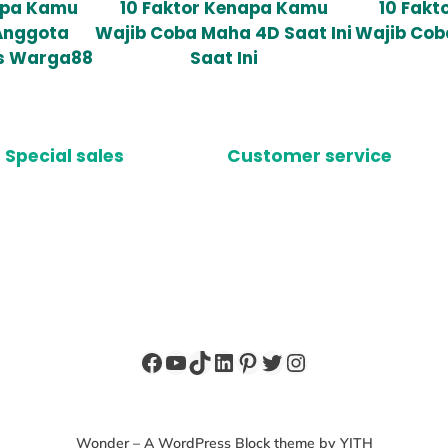
apa Kamu
10 Faktor Kenapa Kamu
10 Fak
Anggota
Wajib Coba Maha 4D Saat Ini
Wajib Cob
s Warga88
Saat Ini
Special sales
Customer service
Facebook
YouTube
TikTok
LinkedIn
Pinterest
Twitter
Instagram
Wonder – A WordPress Block theme by YITH