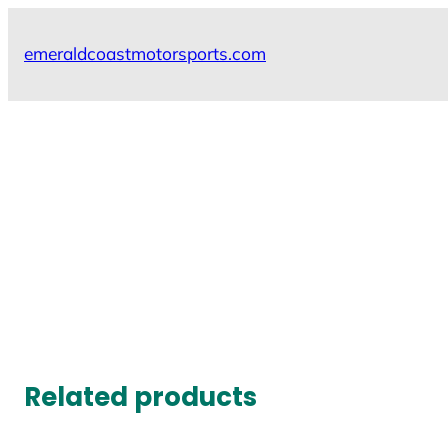
Skip
to
emeraldcoastmotorsports.com
content
Related products