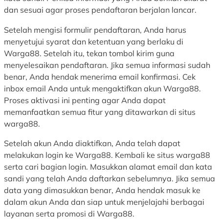
dan sesuai agar proses pendaftaran berjalan lancar.
Setelah mengisi formulir pendaftaran, Anda harus
menyetujui syarat dan ketentuan yang berlaku di
Warga88. Setelah itu, tekan tombol kirim guna
menyelesaikan pendaftaran. Jika semua informasi sudah
benar, Anda hendak menerima email konfirmasi. Cek
inbox email Anda untuk mengaktifkan akun Warga88.
Proses aktivasi ini penting agar Anda dapat
memanfaatkan semua fitur yang ditawarkan di situs
warga88.
Setelah akun Anda diaktifkan, Anda telah dapat
melakukan login ke Warga88. Kembali ke situs warga88
serta cari bagian login. Masukkan alamat email dan kata
sandi yang telah Anda daftarkan sebelumnya. Jika semua
data yang dimasukkan benar, Anda hendak masuk ke
dalam akun Anda dan siap untuk menjelajahi berbagai
layanan serta promosi di Warga88.