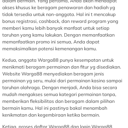
dalam bermain. Yang pertama, Anda akan mendapat
T
o
akses khusus ke beragam penawaran dan hadiah yg
r
g
tidak tersedia untuk non-anggota. Hal ini t mencakup
i
e
bonus registrasi, cashback, dan reward program yang
a
l
memberi kamu lebih banyak manfaat untuk setiap
t
y
taruhan yang kamu lakukan. Dengan memanfaatkan
a
a
memanfaatkan promo ini semua, Anda dapat
u
n
memaksimalkan potensi kemenangan kamu.
I
g
n
H
Kedua, anggota Warga88 punya kesempatan untuk
d
a
menikmati beragam permainan dan fitur yg disediakan.
o
r
Website Warga88 menyediakan beragam jenis
s
u
permainan yg seru, mulai dari permainan kasino sampai
a
s
taruhan olahraga. Dengan menjadi, Anda bisa secara
t
A
mudah mengakses semua kategori permainan tanpa,
?
n
memberikan fleksibilitas dan beragam dalam pilihan
d
bermain kamu. Hal ini pastinya bakal menambah
a
kenikmatan dan kegembiraan ketika bermain.
K
e
Ketiga, proses daftar Warga88 dan login Warga88