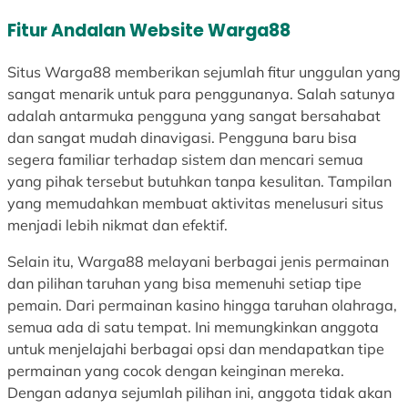
Fitur Andalan Website Warga88
Situs Warga88 memberikan sejumlah fitur unggulan yang
sangat menarik untuk para penggunanya. Salah satunya
adalah antarmuka pengguna yang sangat bersahabat
dan sangat mudah dinavigasi. Pengguna baru bisa
segera familiar terhadap sistem dan mencari semua
yang pihak tersebut butuhkan tanpa kesulitan. Tampilan
yang memudahkan membuat aktivitas menelusuri situs
menjadi lebih nikmat dan efektif.
Selain itu, Warga88 melayani berbagai jenis permainan
dan pilihan taruhan yang bisa memenuhi setiap tipe
pemain. Dari permainan kasino hingga taruhan olahraga,
semua ada di satu tempat. Ini memungkinkan anggota
untuk menjelajahi berbagai opsi dan mendapatkan tipe
permainan yang cocok dengan keinginan mereka.
Dengan adanya sejumlah pilihan ini, anggota tidak akan