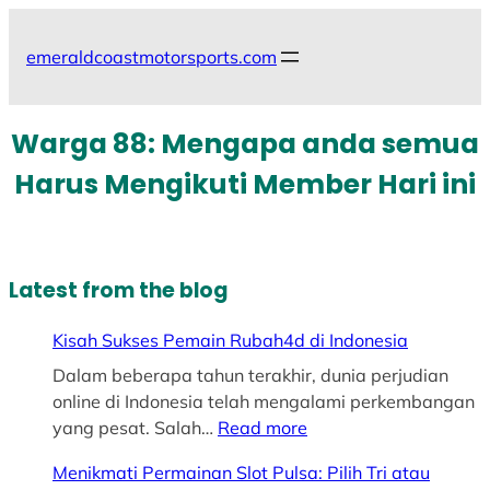
Skip
to
emeraldcoastmotorsports.com
content
Warga 88: Mengapa anda semua
Harus Mengikuti Member Hari ini
Latest from the blog
Kisah Sukses Pemain Rubah4d di Indonesia
Dalam beberapa tahun terakhir, dunia perjudian
online di Indonesia telah mengalami perkembangan
:
yang pesat. Salah…
Read more
K
Menikmati Permainan Slot Pulsa: Pilih Tri atau
i