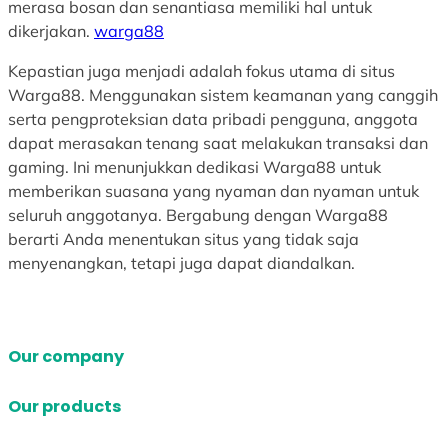
merasa bosan dan senantiasa memiliki hal untuk
dikerjakan.
warga88
Kepastian juga menjadi adalah fokus utama di situs
Warga88. Menggunakan sistem keamanan yang canggih
serta pengproteksian data pribadi pengguna, anggota
dapat merasakan tenang saat melakukan transaksi dan
gaming. Ini menunjukkan dedikasi Warga88 untuk
memberikan suasana yang nyaman dan nyaman untuk
seluruh anggotanya. Bergabung dengan Warga88
berarti Anda menentukan situs yang tidak saja
menyenangkan, tetapi juga dapat diandalkan.
Our company
Our products