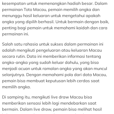
kesempatan untuk memenangkan hadiah besar. Dalam
permainan Toto Macau, pemain memilih angka dan
menunggu hasil keluaran untuk mengetahui apakah
angka yang dipilih berhasil. Untuk bermain dengan baik,
penting bagi pemain untuk memahami kaidah dan cara
permainan ini.
Salah satu rahasia untuk sukses dalam permainan ini
adalah mengikuti pengeluaran atau keluaran Macau
secara rutin. Data ini memberikan informasi tentang
angka-angka yang sudah keluar dahulu, yang bisa
menjadi acuan untuk ramalan angka yang akan muncul
selanjutnya. Dengan memahami pola dari data Macau,
pemain bisa membuat keputusan lebih cerdas saat
memilih angka.
Di samping itu, mengikuti live draw Macau bisa
memberikan sensasi lebih lagi mendebarkan saat
bermain. Dalam live draw, pemain bisa melihat hasil