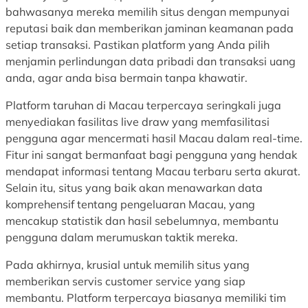
bahwasanya mereka memilih situs dengan mempunyai
reputasi baik dan memberikan jaminan keamanan pada
setiap transaksi. Pastikan platform yang Anda pilih
menjamin perlindungan data pribadi dan transaksi uang
anda, agar anda bisa bermain tanpa khawatir.
Platform taruhan di Macau terpercaya seringkali juga
menyediakan fasilitas live draw yang memfasilitasi
pengguna agar mencermati hasil Macau dalam real-time.
Fitur ini sangat bermanfaat bagi pengguna yang hendak
mendapat informasi tentang Macau terbaru serta akurat.
Selain itu, situs yang baik akan menawarkan data
komprehensif tentang pengeluaran Macau, yang
mencakup statistik dan hasil sebelumnya, membantu
pengguna dalam merumuskan taktik mereka.
Pada akhirnya, krusial untuk memilih situs yang
memberikan servis customer service yang siap
membantu. Platform terpercaya biasanya memiliki tim