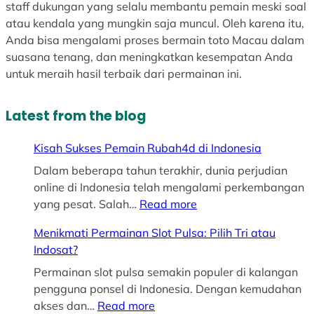
staff dukungan yang selalu membantu pemain meski soal
atau kendala yang mungkin saja muncul. Oleh karena itu,
Anda bisa mengalami proses bermain toto Macau dalam
suasana tenang, dan meningkatkan kesempatan Anda
untuk meraih hasil terbaik dari permainan ini.
Latest from the blog
Kisah Sukses Pemain Rubah4d di Indonesia
Dalam beberapa tahun terakhir, dunia perjudian
online di Indonesia telah mengalami perkembangan
:
yang pesat. Salah…
Read more
K
Menikmati Permainan Slot Pulsa: Pilih Tri atau
i
Indosat?
s
a
Permainan slot pulsa semakin populer di kalangan
h
pengguna ponsel di Indonesia. Dengan kemudahan
S
:
akses dan…
Read more