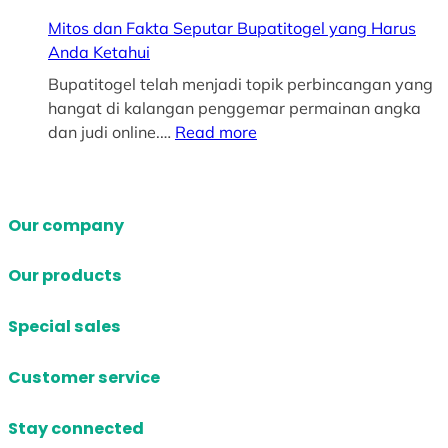
u
M
Mitos dan Fakta Seputar Bupatitogel yang Harus
k
e
Anda Ketahui
s
n
e
i
Bupatitogel telah menjadi topik perbincangan yang
s
k
hangat di kalangan penggemar permainan angka
P
m
:
dan judi online.…
Read more
e
a
M
m
t
i
a
i
t
Our company
i
P
o
n
e
s
Our products
R
r
d
u
m
a
b
a
n
Special sales
a
i
F
h
n
a
Customer service
4
a
k
d
n
t
Stay connected
d
S
a