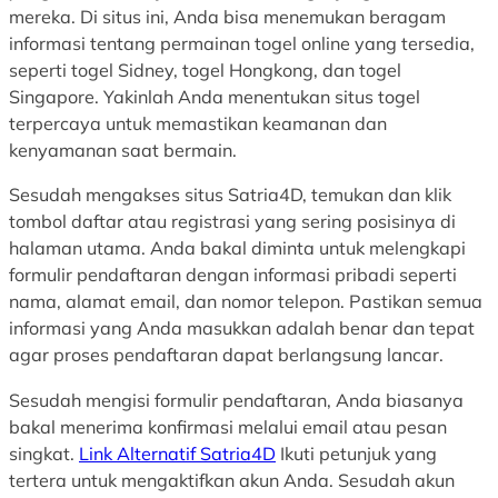
mereka. Di situs ini, Anda bisa menemukan beragam
h
t
informasi tentang permainan togel online yang tersedia,
T
o
seperti togel Sidney, togel Hongkong, dan togel
r
g
Singapore. Yakinlah Anda menentukan situs togel
i
e
terpercaya untuk memastikan keamanan dan
a
l
kenyamanan saat bermain.
t
y
a
a
Sesudah mengakses situs Satria4D, temukan dan klik
u
n
tombol daftar atau registrasi yang sering posisinya di
I
g
halaman utama. Anda bakal diminta untuk melengkapi
n
H
formulir pendaftaran dengan informasi pribadi seperti
d
a
nama, alamat email, dan nomor telepon. Pastikan semua
o
r
informasi yang Anda masukkan adalah benar dan tepat
s
u
agar proses pendaftaran dapat berlangsung lancar.
a
s
t
A
Sesudah mengisi formulir pendaftaran, Anda biasanya
?
n
bakal menerima konfirmasi melalui email atau pesan
d
singkat.
Link Alternatif Satria4D
Ikuti petunjuk yang
a
tertera untuk mengaktifkan akun Anda. Sesudah akun