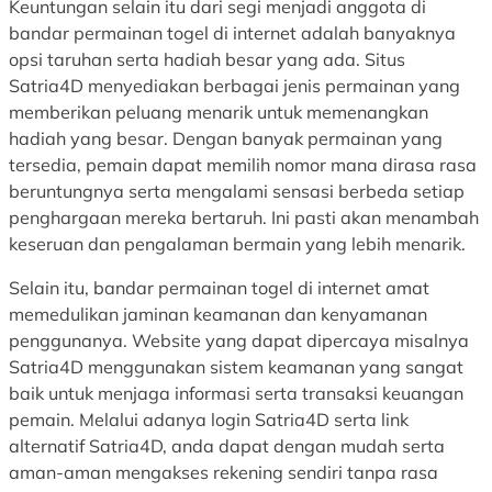
Keuntungan selain itu dari segi menjadi anggota di
bandar permainan togel di internet adalah banyaknya
opsi taruhan serta hadiah besar yang ada. Situs
Satria4D menyediakan berbagai jenis permainan yang
memberikan peluang menarik untuk memenangkan
hadiah yang besar. Dengan banyak permainan yang
tersedia, pemain dapat memilih nomor mana dirasa rasa
beruntungnya serta mengalami sensasi berbeda setiap
penghargaan mereka bertaruh. Ini pasti akan menambah
keseruan dan pengalaman bermain yang lebih menarik.
Selain itu, bandar permainan togel di internet amat
memedulikan jaminan keamanan dan kenyamanan
penggunanya. Website yang dapat dipercaya misalnya
Satria4D menggunakan sistem keamanan yang sangat
baik untuk menjaga informasi serta transaksi keuangan
pemain. Melalui adanya login Satria4D serta link
alternatif Satria4D, anda dapat dengan mudah serta
aman-aman mengakses rekening sendiri tanpa rasa