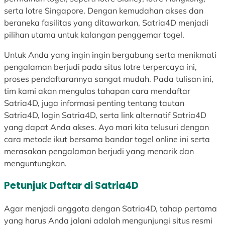
b
a
n
serta lotre Singapore. Dengan kemudahan akses dan
a
i
F
beraneka fasilitas yang ditawarkan, Satria4D menjadi
h
n
a
pilihan utama untuk kalangan penggemar togel.
4
a
k
d
n
t
Untuk Anda yang ingin ingin bergabung serta menikmati
d
S
a
pengalaman berjudi pada situs lotre terpercaya ini,
i
l
S
proses pendaftarannya sangat mudah. Pada tulisan ini,
I
o
e
tim kami akan mengulas tahapan cara mendaftar
n
t
p
Satria4D, juga informasi penting tentang tautan
d
P
u
Satria4D, login Satria4D, serta link alternatif Satria4D
o
u
t
yang dapat Anda akses. Ayo mari kita telusuri dengan
n
l
a
cara metode ikut bersama bandar togel online ini serta
e
s
r
merasakan pengalaman berjudi yang menarik dan
s
a
B
menguntungkan.
i
:
u
Petunjuk Daftar di Satria4D
a
P
p
i
a
Agar menjadi anggota dengan Satria4D, tahap pertama
l
t
yang harus Anda jalani adalah mengunjungi situs resmi
i
i