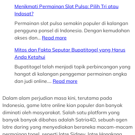
K
Menikmati Permainan Slot Pulsa: Pilih Tri atau
i
Indosat?
s
a
Permainan slot pulsa semakin populer di kalangan
h
pengguna ponsel di Indonesia. Dengan kemudahan
S
:
akses dan…
Read more
u
M
Mitos dan Fakta Seputar Bupatitogel yang Harus
k
e
Anda Ketahui
s
n
e
i
Bupatitogel telah menjadi topik perbincangan yang
s
k
hangat di kalangan penggemar permainan angka
P
m
:
dan judi online.…
Read more
e
a
M
m
t
i
Dalam alam perjudian masa kini, terutama pada
a
i
t
Indonesia, game lotre online kian populer dan banyak
i
P
o
diminati oleh masyarakat. Salah satu platform yang
n
e
s
banyak banyak dibahas adalah Satria4D, sebuah agen
R
r
d
lotre daring yang menyediakan beraneka macam-macam
u
m
a
permainan togel, seperti lotre Sidney, lotre Hongkong,