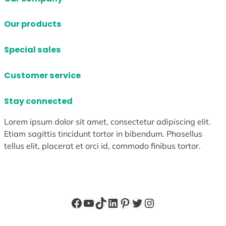
Our products
Special sales
Customer service
Stay connected
Lorem ipsum dolor sit amet, consectetur adipiscing elit.
Etiam sagittis tincidunt tortor in bibendum. Phasellus
tellus elit, placerat et orci id, commodo finibus tortor.
Facebook
YouTube
TikTok
LinkedIn
Pinterest
Twitter
Instagram