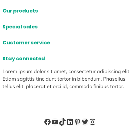
Our products
Special sales
Customer service
Stay connected
Lorem ipsum dolor sit amet, consectetur adipiscing elit.
Etiam sagittis tincidunt tortor in bibendum. Phasellus
tellus elit, placerat et orci id, commodo finibus tortor.
Facebook
YouTube
TikTok
LinkedIn
Pinterest
Twitter
Instagram