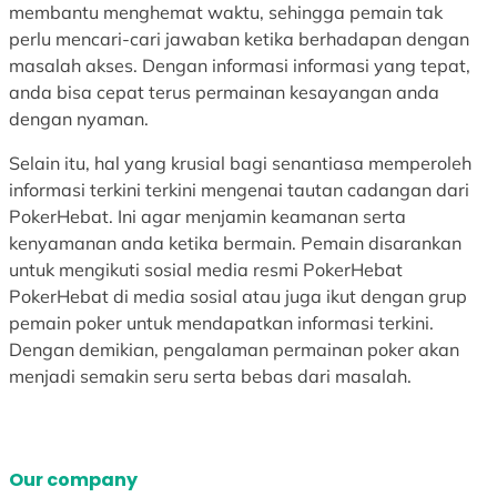
membantu menghemat waktu, sehingga pemain tak
perlu mencari-cari jawaban ketika berhadapan dengan
masalah akses. Dengan informasi informasi yang tepat,
anda bisa cepat terus permainan kesayangan anda
dengan nyaman.
Selain itu, hal yang krusial bagi senantiasa memperoleh
informasi terkini terkini mengenai tautan cadangan dari
PokerHebat. Ini agar menjamin keamanan serta
kenyamanan anda ketika bermain. Pemain disarankan
untuk mengikuti sosial media resmi PokerHebat
PokerHebat di media sosial atau juga ikut dengan grup
pemain poker untuk mendapatkan informasi terkini.
Dengan demikian, pengalaman permainan poker akan
menjadi semakin seru serta bebas dari masalah.
Our company