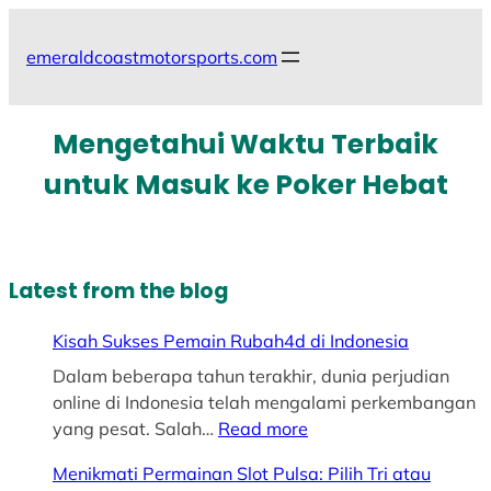
Skip
to
emeraldcoastmotorsports.com
content
Mengetahui Waktu Terbaik
untuk Masuk ke Poker Hebat
Latest from the blog
Kisah Sukses Pemain Rubah4d di Indonesia
Dalam beberapa tahun terakhir, dunia perjudian
online di Indonesia telah mengalami perkembangan
:
yang pesat. Salah…
Read more
K
Menikmati Permainan Slot Pulsa: Pilih Tri atau
i