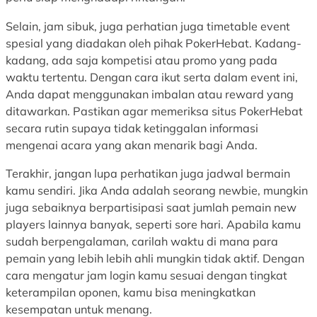
Selain, jam sibuk, juga perhatian juga timetable event
spesial yang diadakan oleh pihak PokerHebat. Kadang-
kadang, ada saja kompetisi atau promo yang pada
waktu tertentu. Dengan cara ikut serta dalam event ini,
Anda dapat menggunakan imbalan atau reward yang
ditawarkan. Pastikan agar memeriksa situs PokerHebat
secara rutin supaya tidak ketinggalan informasi
mengenai acara yang akan menarik bagi Anda.
Terakhir, jangan lupa perhatikan juga jadwal bermain
kamu sendiri. Jika Anda adalah seorang newbie, mungkin
juga sebaiknya berpartisipasi saat jumlah pemain new
players lainnya banyak, seperti sore hari. Apabila kamu
sudah berpengalaman, carilah waktu di mana para
pemain yang lebih lebih ahli mungkin tidak aktif. Dengan
cara mengatur jam login kamu sesuai dengan tingkat
keterampilan oponen, kamu bisa meningkatkan
kesempatan untuk menang.