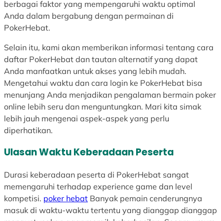
berbagai faktor yang mempengaruhi waktu optimal
h
n
a
Anda dalam bergabung dengan permainan di
4
a
k
PokerHebat.
d
n
t
d
S
a
Selain itu, kami akan memberikan informasi tentang cara
i
l
S
daftar PokerHebat dan tautan alternatif yang dapat
I
o
e
Anda manfaatkan untuk akses yang lebih mudah.
n
t
p
Mengetahui waktu dan cara login ke PokerHebat bisa
d
P
u
menunjang Anda menjadikan pengalaman bermain poker
o
u
t
online lebih seru dan menguntungkan. Mari kita simak
n
l
a
lebih jauh mengenai aspek-aspek yang perlu
e
s
r
diperhatikan.
s
a
B
Ulasan Waktu Keberadaan Peserta
i
:
u
a
P
p
Durasi keberadaan peserta di PokerHebat sangat
i
a
memengaruhi terhadap experience game dan level
l
t
kompetisi.
poker hebat
Banyak pemain cenderungnya
i
i
masuk di waktu-waktu tertentu yang dianggap dianggap
h
t