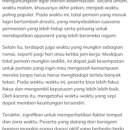
menguntungkan agar meraih keberhasilan. Secara umum,
T
o
waktu malam, khususnya akhir pekan, menjadi waktu
r
g
paling populer. Pada waktu ini, total pemain yang masuk
i
e
login bertambah drastis, yang menyebabkan suasana
a
l
permainan yang lebih hidup serta peluang untuk
t
y
mendapatkan opponent yang lebih beraneka ragam.
a
a
u
n
Selain itu, terdapat juga waktu yang mungkin sebagian
I
g
ramai, seperti pagi hari atau ketika jam kerja. Meskipun
n
H
total pemain mungkin sedikit, ini dapat jadi kesempatan
d
a
untuk pemain yang ingin mau mengasah kemampuan
o
r
mereka tanpa harus harus menghadapi terlalu banyak
s
u
tekan. Pada waktu-waktu ini, peserta bisa lebih fokus
a
s
fokus dan mengambil keputusan yang lebih lebih baik.
t
A
Oleh karena itu, mengetahui waktu-waktu yang sepi
?
n
dapat memberi keuntungan tersendiri.
d
a
Terakhir, signifikan untuk memperhatikan faktor tempat
K
dan zona waktu. Peserta yang datang dari beragam
e
bangsa mungkin punya durasi aktif yang berbeda-beda