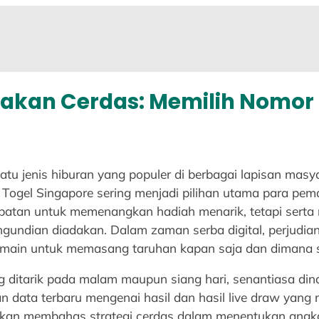
akan Cerdas: Memilih Nomor
atu jenis hiburan yang populer di berbagai lapisan masya
ogel Singapore sering menjadi pilihan utama para pema
tan untuk memenangkan hadiah menarik, tetapi serta
gundian diadakan. Dalam zaman serba digital, perjudian
ain untuk memasang taruhan kapan saja dan dimana s
g ditarik pada malam maupun siang hari, senantiasa dina
an data terbaru mengenai hasil dan hasil live draw ya
i akan membahas strategi cerdas dalam menentukan angka