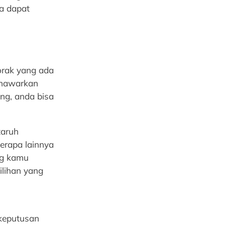
R
e
o
a dapat
u
r
s
b
m
d
a
a
a
h
i
n
4
n
F
orak yang ada
d
a
a
menawarkan
d
n
k
ng, anda bisa
i
S
t
I
l
a
taruh
n
o
S
berapa lainnya
d
t
e
ng kamu
o
P
p
ilihan yang
n
u
u
e
l
t
s
s
a
i
a
r
 keputusan