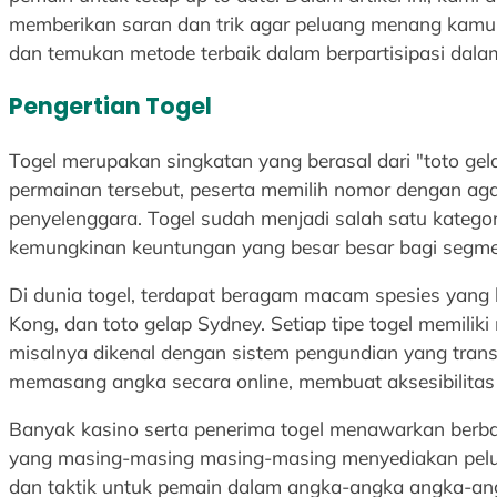
memberikan saran dan trik agar peluang menang kamu me
dan temukan metode terbaik dalam berpartisipasi dalam
Pengertian Togel
Togel merupakan singkatan yang berasal dari "toto gel
permainan tersebut, peserta memilih nomor dengan agar
penyelenggara. Togel sudah menjadi salah satu katego
kemungkinan keuntungan yang besar besar bagi segme
Di dunia togel, terdapat beragam macam spesies yang bi
Kong, dan toto gelap Sydney. Setiap tipe togel memilik
misalnya dikenal dengan sistem pengundian yang tran
memasang angka secara online, membuat aksesibilitas
Banyak kasino serta penerima togel menawarkan berbag
yang masing-masing masing-masing menyediakan pelua
dan taktik untuk pemain dalam angka-angka angka-ang