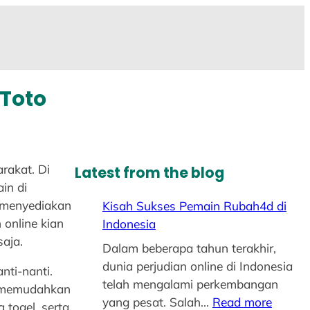
 Toto
rakat. Di
Latest from the blog
in di
 menyediakan
Kisah Sukses Pemain Rubah4d di
 online kian
Indonesia
aja.
Dalam beberapa tahun terakhir,
dunia perjudian online di Indonesia
nti-nanti.
telah mengalami perkembangan
ng memudahkan
:
yang pesat. Salah…
Read more
 togel, serta